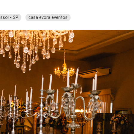
ssol - SP
casa evora eventos