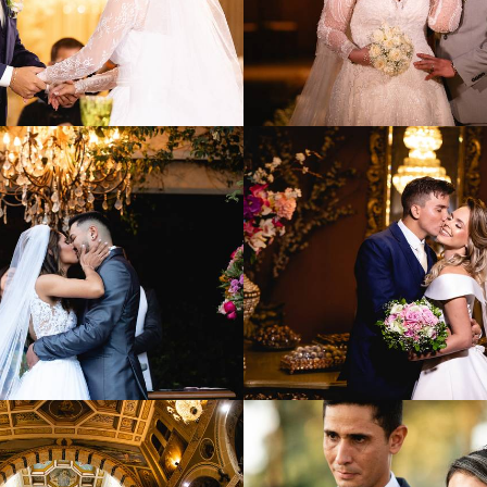
887
108
1136
7
2047
67
1673
4