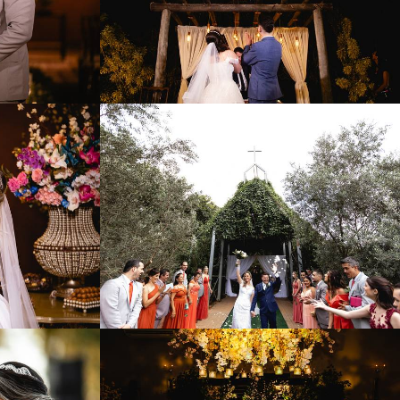
2
1050
116
4
1726
38