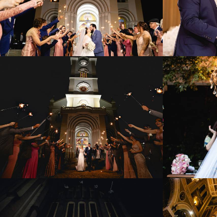
629
18
1960
73